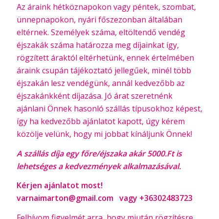
Az áraink hétköznapokon vagy péntek, szombat,
ünnepnapokon, nyári főszezonban általában
eltérnek. Személyek száma, eltöltendő vendég
éjszakák száma határozza meg díjainkat így,
rögzített áraktól eltérhetünk, ennek értelmében
áraink csupán tájékoztató jellegűek, minél több
éjszakán lesz vendégünk, annál kedvezőbb az
éjszakánkként díjazása. Jó árat szeretnénk
ajánlani Önnek hasonló szállás típusokhoz képest,
így ha kedvezőbb ajánlatot kapott, úgy kérem
közölje velünk, hogy mi jobbat kínáljunk Önnek!
A szállás díja egy főre/éjszaka akár 5000.Ft is
lehetséges a kedvezmények alkalmazásával.
Kérjen ajánlatot most!
varnaimarton@gmail.com vagy +36302483723
Felhívom figyelmét arra, hogy miután rögzítésre