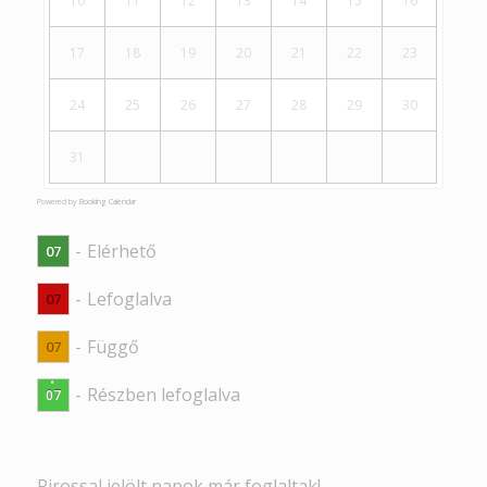
10
11
12
13
14
15
16
17
18
19
20
21
22
23
24
25
26
27
28
29
30
31
Powered by
Booking Calendar
-
Elérhető
07
-
Lefoglalva
07
-
Függő
07
·
-
Részben lefoglalva
07
Pirossal jelölt napok már foglaltak!