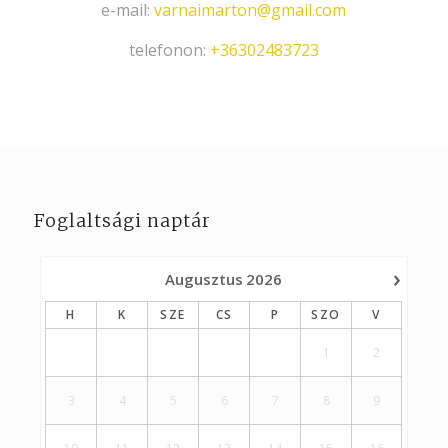
e-mail:
varnaimarton@gmail.com
telefonon:
+36302483723
Foglaltsági naptár
›
Augusztus
2026
H
K
SZE
CS
P
SZO
V
1
2
3
4
5
6
7
8
9