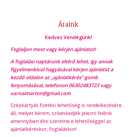
Áraink
Kedves Vendégünk!
Foglaljon most vagy kérjen ajánlatot!
A foglalási naptárunk eltérő lehet, így annak
figyelmenkívül hagyásával kérjen ajánlatot a
kezdő oldalon az „ajánlatkérés” gomb
lenyomásával,
telefonon 06302483723 vagy
varnaimarton@gmail.com
Szépkártyás fizetési lehetőség is rendelkezésére
áll, melyet kérem, szíveskedjék jelezni felénk
amennyiben élni szeretne e lehetőséggel az
ajánlatkéréskor, foglaláskor!