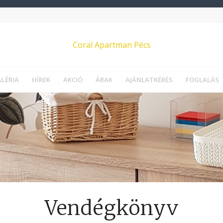
Coral Apartman Pécs
LÉRIA
HÍREK
AKCIÓ
ÁRAK
AJÁNLATKÉRÉS
FOGLALÁS
Vendégkönyv