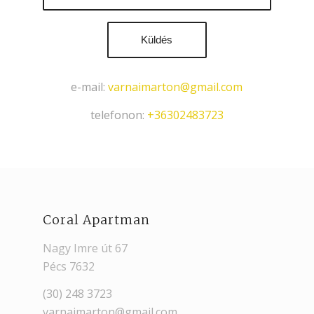
e-mail:
varnaimarton@gmail.com
telefonon:
+36302483723
Coral Apartman
Nagy Imre út 67
Pécs 7632
(30) 248 3723
varnaimarton@gmail.com