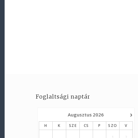
Foglaltsági naptár
›
Augusztus
2026
H
K
SZE
CS
P
SZO
V
1
2